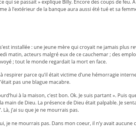
i se passait » explique Billy. Encore des coups de feu. A la
 à l’extérieur de la banque aura aussi été tué et sa femme 
est installée : une jeune mère qui croyait ne jamais plus revo
edi matin, acteurs malgré eux de ce cauchemar ; des emplo
voyé ; tout le monde regardait la mort en face.
l à respirer parce qu’il était victime d’une hémorragie interne
 n’était pas une blague macabre.
aujourd’hui à la maison, c’est bon. Ok. Je suis partant ». Puis 
la main de Dieu. La présence de Dieu était palpable. Je senta
 Là, j’ai su que je ne mourrais pas.
i, je ne mourrais pas. Dans mon coeur, il n’y avait aucune cr