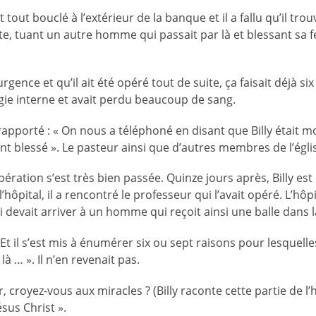
out bouclé à l’extérieur de la banque et il a fallu qu’il trou
ite, tuant un autre homme qui passait par là et blessant sa f
rgence et qu’il ait été opéré tout de suite, ça faisait déjà si
agie interne et avait perdu beaucoup de sang.
rapporté : « On nous a téléphoné en disant que Billy était m
ment blessé ». Le pasteur ainsi que d’autres membres de l’égli
ation s’est très bien passée. Quinze jours après, Billy est 
hôpital, il a rencontré le professeur qui l’avait opéré. L’hôp
ui devait arriver à un homme qui reçoit ainsi une balle dans l
Et il s’est mis à énumérer six ou sept raisons pour lesquelles
à … ». Il n’en revenait pas.
r, croyez-vous aux miracles ? (Billy raconte cette partie de l’h
ésus Christ ».