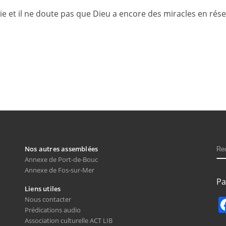
vie et il ne doute pas que Dieu a encore des miracles en rés
R
Nos autres assemblées
Annexe de Port-de-Bouc
Annexe de Fos-sur-Mer
Pa
Liens utiles
Nous contacter
Prédications audio
Association culturelle ACT LIB