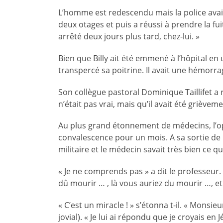
L’homme est redescendu mais la police avait t
deux otages et puis a réussi à prendre la fu
arrêté deux jours plus tard, chez-lui. »
Bien que Billy ait été emmené à l’hôpital en u
transpercé sa poitrine. Il avait une hémorr
Son collègue pastoral Dominique Taillifet a 
n’était pas vrai, mais qu’il avait été griève
Au plus grand étonnement de médecins, l’opér
convalescence pour un mois. A sa sortie de l’
militaire et le médecin savait très bien ce q
« Je ne comprends pas » a dit le professeur. 
dû mourir … , là vous auriez du mourir …, et l
« C’est un miracle ! » s’étonna t-il. « Monsieu
jovial). « Je lui ai répondu que je croyais en J