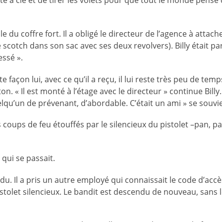
e à clé et de tirer les volets pour que tout le monde pense q
le du coffre fort. Il a obligé le directeur de l’agence à attac
scotch dans son sac avec ses deux revolvers). Billy était par 
essé ».
e façon lui, avec ce qu’il a reçu, il lui reste très peu de tem
ton. « Il est monté à l’étage avec le directeur » continue Billy.
lqu’un de prévenant, d’abordable. C’était un ami » se souvien
ups de feu étouffés par le silencieux du pistolet –pan, pan 
 qui se passait.
. Il a pris un autre employé qui connaissait le code d’accès
stolet silencieux. Le bandit est descendu de nouveau, sans l