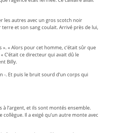
ue l’agence était fermée. Ce calvaire allait
her les autres avec un gros scotch noir
terre et son sang coulait. Arrivé près de lui,
ps ». « Alors pour cet homme, c’était sûr que
 « C’était ce directeur qui avait dû le
t Billy.
-. Et puis le bruit sourd d’un corps qui
 à l’argent, et ils sont montés ensemble.
e collègue. Il a exigé qu’un autre monte avec