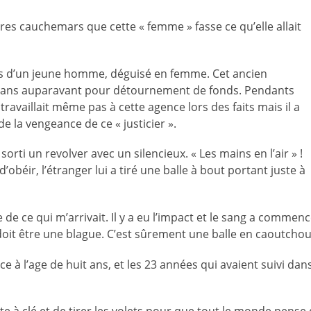
res cauchemars que cette « femme » fasse ce qu’elle allait
mais d’un jeune homme, déguisé en femme. Cet ancien
x ans auparavant pour détournement de fonds. Pendants
 travaillait même pas à cette agence lors des faits mais il a
e la vengeance de ce « justicier ».
rti un revolver avec un silencieux. « Les mains en l’air » !
d’obéir, l’étranger lui a tiré une balle à bout portant juste à
e ce qui m’arrivait. Il y a eu l’impact et le sang a commencé
a doit être une blague. C’est sûrement une balle en caoutchou
nce à l’age de huit ans, et les 23 années qui avaient suivi dan