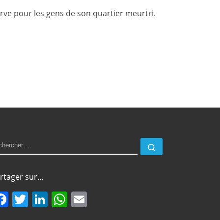
erve pour les gens de son quartier meurtri.
ECHERCHER
Rechercher …
rtager sur…
F
T
Li
W
E
a
w
n
h
m