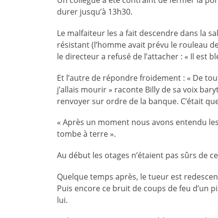
Un collègue a été contraint de fermer la port
durer jusqu’à 13h30.
Le malfaiteur les a fait descendre dans la sal
résistant (l’homme avait prévu le rouleau de 
le directeur a refusé de l’attacher : « Il est bl
Et l’autre de répondre froidement : « De tout
j’allais mourir » raconte Billy de sa voix bary
renvoyer sur ordre de la banque. C’était que
« Après un moment nous avons entendu les co
tombe à terre ».
Au début les otages n’étaient pas sûrs de ce
Quelque temps après, le tueur est redescendu
Puis encore ce bruit de coups de feu d’un pi
lui.