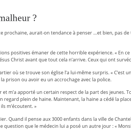
 malheur ?
ce prochaine, aurait-on tendance à penser …et bien, pas de t
ons positives émaner de cette horrible expérience. « En ce q
sus Christ avant que tout cela n’arrive. Ceux qui ont survé
tier où se trouve son église l’a lui-même surpris. « C’est un
de la prison ou avoir eu un accrochage avec la police.
ier et m’a apporté un certain respect de la part des jeunes. 
un regard plein de haine. Maintenant, la haine a cédé la place 
ils m’écoutent. »
ier. Quand il pense aux 3000 enfants dans la ville de Chante
e question que le médecin lui a posé un autre jour : « Mons