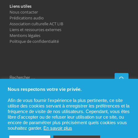
Liens utiles
Nous contacter
Prédications audio
Association culturelle ACT LIB
Liens et ressources externes
Mentions légales
Politique de confidentialité
RECHERCHER
Rech
Nous respectons votre vie privée.
Afin de vous fournir l'expérience la plus pertinente, ce site
utilise des cookies servant à enregistrer les préférences et la
fréquence de visite de nos utilisateurs. Cependant, vous êtes
Partager sur…
libre d'accepter ou de refuser leur utilisation sur ce site, ou
F
T
Li
W
E
encore de paramétrer plus précisément quels cookies vous
souhaitez garder.
En savoir plus
a
w
n
h
m