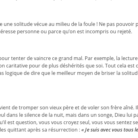
te une solitude vécue au milieu de la foule ! Ne pas pouvoir p
intéresse personne ou parce qu’on est incompris ou rejeté.
pour tenter de vaincre ce grand mal. Par exemple, la lecture
 caritative pour de plus déshérités que soi. Tout cela est c
pas logique de dire que le meilleur moyen de briser la solitud
ui vient de tromper son vieux père et de voler son frère aîné. I
eul dans le silence de la nuit, mais dans un songe, Dieu lui parle
u’il est question, vous vous croyez seul, vous vous sentez seu
n les quittant après sa résurrection :
« Je suis avec vous tous le