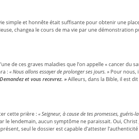
ie simple et honnête était suffisante pour obtenir une plac
igieuse, changea le cours de ma vie par une démonstration 
d’une de ces graves maladies que l’on appelle « cancer du s
ara :
« Nous allons essayer de prolonger ses jours. »
Pour nous, i
 Demandez et vous recevrez. »
Ailleurs, dans la Bible, il est d
er cette prière :
« Seigneur, à cause de tes promesses, guéris-l
ar le lendemain, aucun symptôme ne paraissait. Oui, Christ 
résent, seul le dossier est capable d’attester l’authenticité 