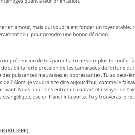
 interrogés quant à leur orientation.
iner en amour, mais qui voudraient fonder un foyer stable, c
s vraiment seul pour prendre une bonne décision.
incompréhension de tes parents. Tu ne veux plus te confier à 
 de subir la forte pression de tes camarades de fortune qui t
dire des puissances mauvaises et oppressantes. Tu as peut-êt
de ? Alors, je voudrais te dire aujourd’hui, comme le faisai
ivant. Nous pourrons entrer en contact et essayer de t’aid
 évangélique, ose en franchir la porte. Tu y trouveras le réc
 (BILLERE)