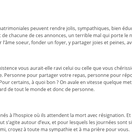
rimoniales peuvent rendre jolis, sympathiques, bien éduq
at de chacune de ces annonces, un terrible mal qui porte le 
r l’âme soeur, fonder un foyer, y partager joies et peines, av
istence vous aurait-elle ravi celui ou celle que vous chériss
. Personne pour partager votre repas, personne pour répon
 ? Pour certains, à quoi bon ? On avale en vitesse quelque m
dard de tout le monde et donc de personne.
onnés à l’hospice où ils attendent la mort avec résignation. 
t s’agite autour d’eux, et pour lesquels les journées sont si
ami, croyez à toute ma sympathie et à ma prière pour vous.