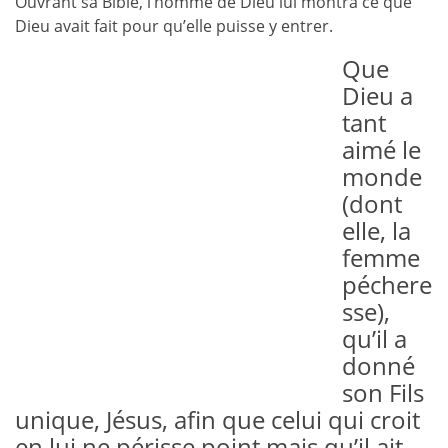
Ouvrant sa Bible, l’homme de Dieu lui montra ce que
Dieu avait fait pour qu’elle puisse y entrer.
Que
Dieu a
tant
aimé le
monde
(dont
elle, la
femme
péchere
sse),
qu’il a
donné
son Fils
unique, Jésus, afin que celui qui croit
en lui ne périsse point mais qu’il ait