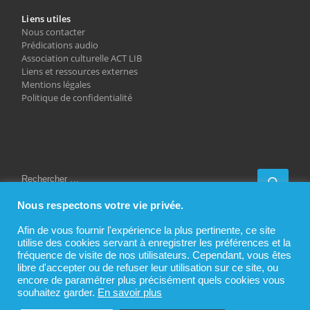
Liens utiles
Nous contacter
Prédications audio
Association culturelle ACT LIB
Liens et ressources externes
Mentions légales
Politique de confidentialité
RECHERCHER
Rech
Nous respectons votre vie privée.
Afin de vous fournir l'expérience la plus pertinente, ce site
utilise des cookies servant à enregistrer les préférences et la
fréquence de visite de nos utilisateurs. Cependant, vous êtes
Partager sur…
libre d'accepter ou de refuser leur utilisation sur ce site, ou
F
T
Li
W
E
encore de paramétrer plus précisément quels cookies vous
souhaitez garder.
En savoir plus
a
w
n
h
m