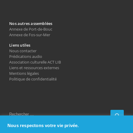
Nos autres assemblées
Annexe de Port-de-Bouc
Annexe de Fos-sur-Mer
Liens utiles
Nous contacter
Prédications audio
Association culturelle ACT LIB
Liens et ressources externes
Mentions légales
Politique de confidentialité
RECHERCHER
Rech
Nous respectons votre vie privée.