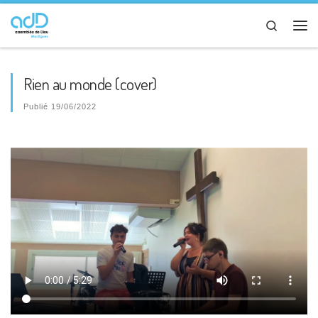
Passer au contenu
Search
Me
Rien au monde (cover)
Publié
19/06/2022